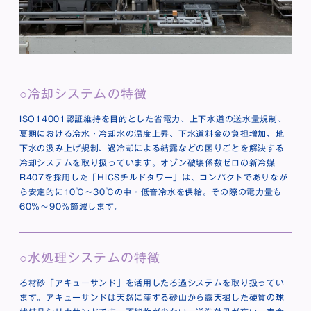
冷却システムの特徴
ISO14001認証維持を目的とした省電力、上下水道の送水量規制、
夏期における冷水・冷却水の温度上昇、下水道料金の負担増加、地
下水の汲み上げ規制、過冷却による結露などの困りごとを解決する
冷却システムを取り扱っています。オゾン破壊係数ゼロの新冷媒
R407を採用した「HICSチルドタワー」は、コンパクトでありなが
ら安定的に10℃〜30℃の中・低音冷水を供給。その際の電力量も
60％〜90％節減します。
水処理システムの特徴
ろ材砂「アキューサンド」を活用したろ過システムを取り扱ってい
ます。アキューサンドは天然に産する砂山から露天掘した硬質の球