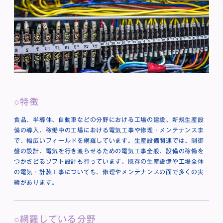
特徴
食品、半導体、自動車などの分野における工場の建設、新規生産設
備の導入、稼働中の工場における電気工事や修理・メンテナンスま
で、幅広いフィールドを網羅しています。生産設備関連では、制御
盤の設計、電気を行き渡らせるための電気工事全般、設備の稼働を
つかさどるソフト設計も行っています。既存の生産設備や工場全体
の電気・計装工事についても、修理やメンテナンスの面で多くの実
績があります。
網羅している分野